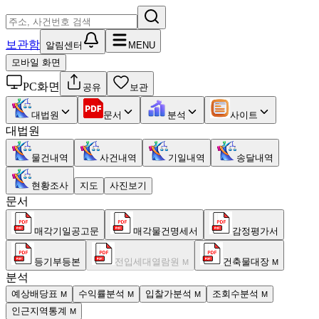
보관함
알림센터
MENU
모바일 화면
PC화면
공유
보관
대법원
문서
분석
사이트
대법원
물건내역
사건내역
기일내역
송달내역
현황조사
지도
사진보기
문서
매각기일공고문
매각물건명세서
감정평가서
등기부등본
전입세대열람원
건축물대장
M
M
분석
예상배당표
수익률분석
입찰가분석
조회수분석
M
M
M
M
인근지역통계
M