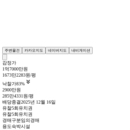
주변물건
카카오지도
네이버지도
내비게이션
감정가
1억7000만원
1673만2283원/평

낙찰가
83
%
2900만원
285만4331원/평
배당종결
2025년 12월 16일
유찰5회
유치권
유찰5회
유치권
경매구분
임의경매
용도
숙박시설