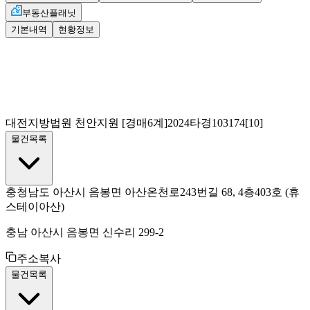
부동산플래닛
기본내역
현황정보
대전지방법원 천안지원
[경매6계]
2024타경103174[10]
물건목록
충청남도 아산시 음봉면 아산온천로243번길 68, 4층403호
(휴
스테이아산)
충남 아산시 음봉면 신수리 299-2
주소복사
물건목록