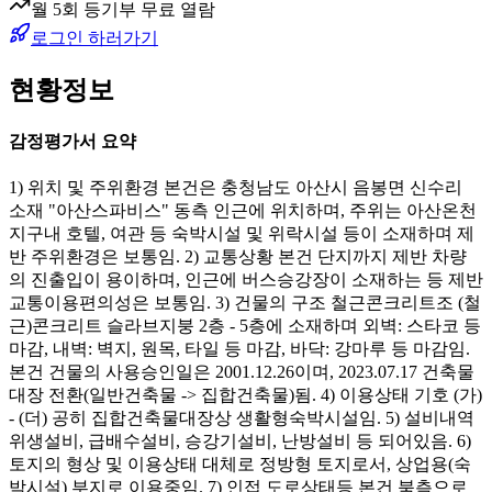
월 5회 등기부 무료 열람
로그인 하러가기
현황정보
감정평가서 요약
1) 위치 및 주위환경 본건은 충청남도 아산시 음봉면 신수리
소재 "아산스파비스" 동측 인근에 위치하며, 주위는 아산온천
지구내 호텔, 여관 등 숙박시설 및 위락시설 등이 소재하며 제
반 주위환경은 보통임. 2) 교통상황 본건 단지까지 제반 차량
의 진출입이 용이하며, 인근에 버스승강장이 소재하는 등 제반
교통이용편의성은 보통임. 3) 건물의 구조 철근콘크리트조 (철
근)콘크리트 슬라브지붕 2층 - 5층에 소재하며 외벽: 스타코 등
마감, 내벽: 벽지, 원목, 타일 등 마감, 바닥: 강마루 등 마감임.
본건 건물의 사용승인일은 2001.12.26이며, 2023.07.17 건축물
대장 전환(일반건축물 -> 집합건축물)됨. 4) 이용상태 기호 (가)
- (더) 공히 집합건축물대장상 생활형숙박시설임. 5) 설비내역
위생설비, 급배수설비, 승강기설비, 난방설비 등 되어있음. 6)
토지의 형상 및 이용상태 대체로 정방형 토지로서, 상업용(숙
박시설) 부지로 이용중임. 7) 인접 도로상태등 본건 북측으로