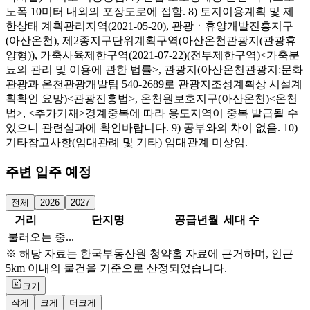
노폭 10미터 내외의 포장도로에 접함. 8) 토지이용계획 및 제
한상태 계획관리지역(2021-05-20), 관광ㆍ휴양개발진흥지구
(아산온천), 제2종지구단위계획구역(아산온천관광지(관광휴
양형)), 가축사육제한구역(2021-07-22)(전부제한구역)<가축분
뇨의 관리 및 이용에 관한 법률>, 관광지(아산온천관광지:문화
관광과 온천관광개발팀 540-2689로 관광지조성계획상 시설계
획확인 요망)<관광진흥법>, 온천원보호지구(아산온천)<온천
법>, <추가기재>경계중복에 따라 용도지역이 중복 발급될 수
있으니 관련실과에 확인바랍니다. 9) 공부와의 차이 없음. 10)
기타참고사항(임대관례 및 기타) 임대관계 미상임.
주변 입주 예정
전체
2026
2027
거리
단지명
공급년월
세대 수
불러오는 중...
※ 해당 자료는 한국부동산원 청약홈 자료에 근거하며, 인근
5km 이내의 물건을 기준으로 산정되었습니다.
크기
작게
크게
더크게