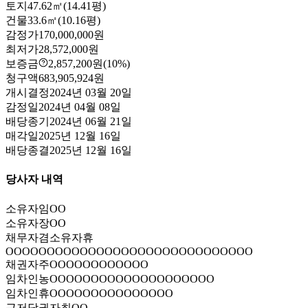
토지
47.62㎡(14.41평)
건물
33.6㎡(10.16평)
감정가
170,000,000원
최저가
28,572,000원
보증금
2,857,200원
(10%)
청구액
683,905,924원
개시결정
2024년 03월 20일
감정일
2024년 04월 08일
배당종기
2024년 06월 21일
매각일
2025년 12월 16일
배당종결
2025년 12월 16일
당사자 내역
소유자
임OO
소유자
장OO
채무자겸소유자
휴
OOOOOOOOOOOOOOOOOOOOOOOOOOOOOO
채권자
주OOOOOOOOOOOO
임차인
농OOOOOOOOOOOOOOOOOOOO
임차인
휴OOOOOOOOOOOOOOO
근저당권자
최OO