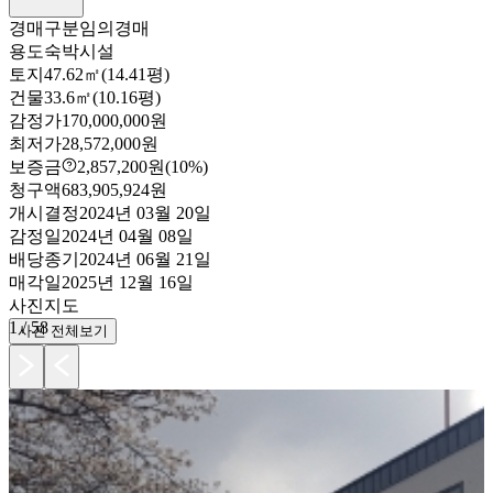
경매구분
임의경매
용도
숙박시설
토지
47.62㎡(14.41평)
건물
33.6㎡(10.16평)
감정가
170,000,000원
최저가
28,572,000원
보증금
2,857,200원
(10%)
청구액
683,905,924원
개시결정
2024년 03월 20일
감정일
2024년 04월 08일
배당종기
2024년 06월 21일
매각일
2025년 12월 16일
사진
지도
1
/
58
사진 전체보기