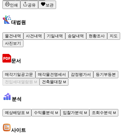
인쇄
공유
보관
대법원
물건내역
사건내역
기일내역
송달내역
현황조사
지도
사진보기
문서
매각기일공고문
매각물건명세서
감정평가서
등기부등본
전입세대열람원
건축물대장
M
M
분석
예상배당표
수익률분석
입찰가분석
조회수분석
M
M
M
M
사이트