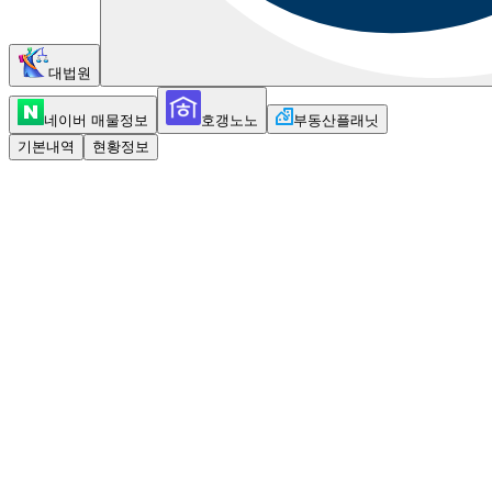
대법원
네이버 매물정보
호갱노노
부동산플래닛
기본내역
현황정보