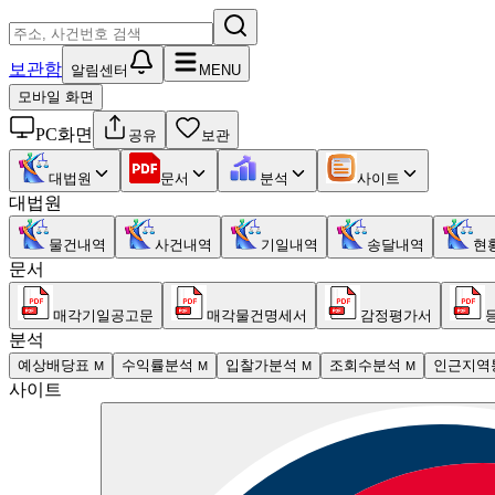
보관함
알림센터
MENU
모바일 화면
PC화면
공유
보관
대법원
문서
분석
사이트
대법원
물건내역
사건내역
기일내역
송달내역
현
문서
매각기일공고문
매각물건명세서
감정평가서
분석
예상배당표
수익률분석
입찰가분석
조회수분석
인근지역
M
M
M
M
사이트