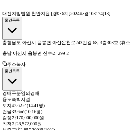
대전지방법원 천안지원
[경매6계]
2024타경103174[13]
물건목록
충청남도 아산시 음봉면 아산온천로243번길 68, 3층303호
(휴
충남 아산시 음봉면 신수리 299-2
주소복사
물건목록
경매구분
임의경매
용도
숙박시설
토지
47.62㎡(14.41평)
건물
33.6㎡(10.16평)
감정가
170,000,000원
최저가
28,572,000원
보증금
2,857,200원
(10%)