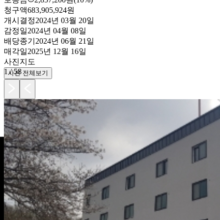
청구액
683,905,924원
개시결정
2024년 03월 20일
감정일
2024년 04월 08일
배당종기
2024년 06월 21일
매각일
2025년 12월 16일
사진
지도
1
/
58
사진 전체보기