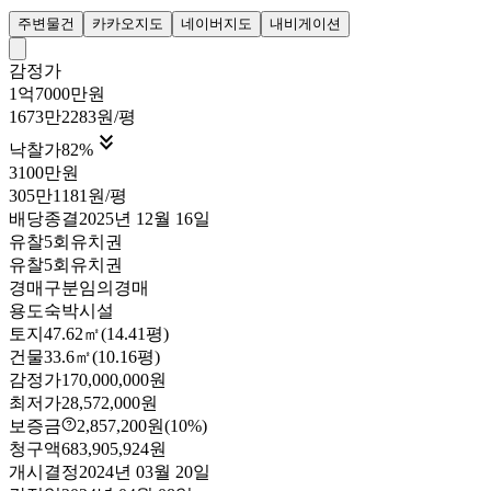
주변물건
카카오지도
네이버지도
내비게이션
감정가
1억7000만원
1673만2283원/평

낙찰가
82
%
3100만원
305만1181원/평
배당종결
2025년 12월 16일
유찰5회
유치권
유찰5회
유치권
경매구분
임의경매
용도
숙박시설
토지
47.62㎡(14.41평)
건물
33.6㎡(10.16평)
감정가
170,000,000원
최저가
28,572,000원
보증금
2,857,200원
(10%)
청구액
683,905,924원
개시결정
2024년 03월 20일