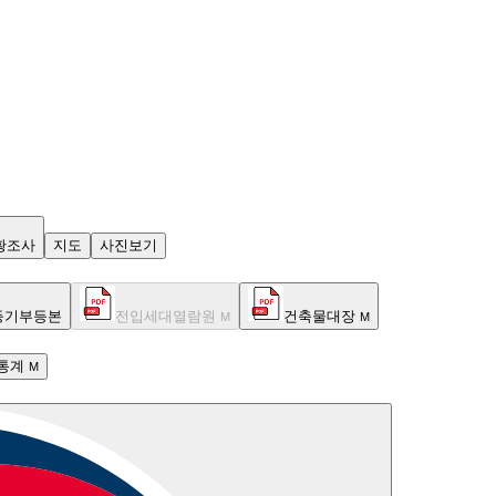
황조사
지도
사진보기
등기부등본
전입세대열람원
건축물대장
M
M
통계
M