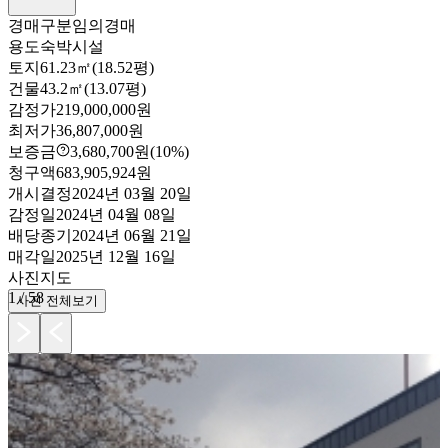
경매구분
임의경매
용도
숙박시설
토지
61.23㎡(18.52평)
건물
43.2㎡(13.07평)
감정가
219,000,000원
최저가
36,807,000원
보증금
3,680,700원
(10%)
청구액
683,905,924원
개시결정
2024년 03월 20일
감정일
2024년 04월 08일
배당종기
2024년 06월 21일
매각일
2025년 12월 16일
사진
지도
1
/
58
사진 전체보기