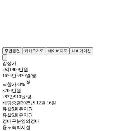
주변물건
카카오지도
네이버지도
내비게이션
감정가
2억1900만원
1675만5930원/평

낙찰가
83
%
3700만원
283만910원/평
배당종결
2025년 12월 16일
유찰5회
유치권
유찰5회
유치권
경매구분
임의경매
용도
숙박시설