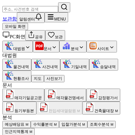
보관함
알림센터
MENU
모바일 화면
PC화면
공유
보관
대법원
문서
분석
사이트
대법원
물건내역
사건내역
기일내역
송달내역
현황조사
지도
사진보기
문서
매각기일공고문
매각물건명세서
감정평가서
등기부등본
전입세대열람원
건축물대장
M
M
분석
예상배당표
수익률분석
입찰가분석
조회수분석
M
M
M
M
인근지역통계
M