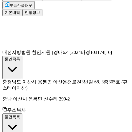
부동산플래닛
기본내역
현황정보
대전지방법원 천안지원
[경매6계]
2024타경103174[16]
물건목록
충청남도 아산시 음봉면 아산온천로243번길 68, 3층305호
(휴
스테이아산)
충남 아산시 음봉면 신수리 299-2
주소복사
물건목록