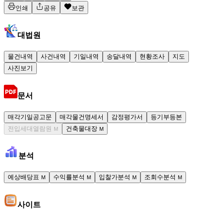
인쇄
공유
보관
대법원
물건내역
사건내역
기일내역
송달내역
현황조사
지도
사진보기
문서
매각기일공고문
매각물건명세서
감정평가서
등기부등본
전입세대열람원
건축물대장
M
M
분석
예상배당표
수익률분석
입찰가분석
조회수분석
M
M
M
M
사이트