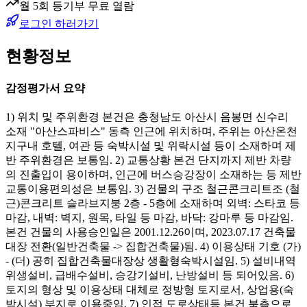
월 5회 등기부 무료 열람
로그인 하러가기
현황정보
감정평가서 요약
1) 위치 및 주위환경 본건은 충청남도 아산시 음봉면 신수리
소재 "아산스파비스" 동측 인근에 위치하며, 주위는 아산온천
지구내 호텔, 여관 등 숙박시설 및 위락시설 등이 소재하며 제
반 주위환경은 보통임. 2) 교통상황 본건 단지까지 제반 차량
의 진출입이 용이하며, 인근에 버스승강장이 소재하는 등 제반
교통이용편의성은 보통임. 3) 건물의 구조 철근콘크리트조 (철
근)콘크리트 슬라브지붕 2층 - 5층에 소재하며 외벽: 스타코 등
마감, 내벽: 벽지, 원목, 타일 등 마감, 바닥: 강마루 등 마감임.
본건 건물의 사용승인일은 2001.12.26이며, 2023.07.17 건축물
대장 전환(일반건축물 -> 집합건축물)됨. 4) 이용상태 기호 (가)
- (더) 공히 집합건축물대장상 생활형숙박시설임. 5) 설비내역
위생설비, 급배수설비, 승강기설비, 난방설비 등 되어있음. 6)
토지의 형상 및 이용상태 대체로 정방형 토지로서, 상업용(숙
박시설) 부지로 이용중임. 7) 인접 도로상태등 본건 북측으로