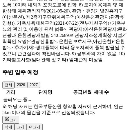
노폭 10미터 내외의 포장도로에 접함. 8) 토지이용계획 및 제
한상태 계획관리지역(2021-05-20), 관광ㆍ휴양개발진흥지구
(아산온천), 제2종지구단위계획구역(아산온천관광지(관광휴
양형)), 가축사육제한구역(2021-07-22)(전부제한구역)<가축분
뇨의 관리 및 이용에 관한 법률>, 관광지(아산온천관광지:문화
관광과 온천관광개발팀 540-2689로 관광지조성계획상 시설계
획확인 요망)<관광진흥법>, 온천원보호지구(아산온천)<온천
법>, <추가기재>경계중복에 따라 용도지역이 중복 발급될 수
있으니 관련실과에 확인바랍니다. 9) 공부와의 차이 없음. 10)
기타참고사항(임대관례 및 기타) 임대관계 미상임.
주변 입주 예정
전체
2026
2027
거리
단지명
공급년월
세대 수
불러오는 중...
※ 해당 자료는 한국부동산원 청약홈 자료에 근거하며, 인근
5km 이내의 물건을 기준으로 산정되었습니다.
크기
작게
크게
더크게