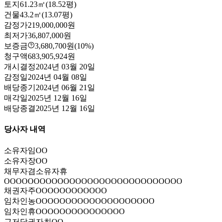
토지
61.23㎡(18.52평)
건물
43.2㎡(13.07평)
감정가
219,000,000원
최저가
36,807,000원
보증금
3,680,700원
(10%)
청구액
683,905,924원
개시결정
2024년 03월 20일
감정일
2024년 04월 08일
배당종기
2024년 06월 21일
매각일
2025년 12월 16일
배당종결
2025년 12월 16일
당사자 내역
소유자
임OO
소유자
장OO
채무자겸소유자
휴
OOOOOOOOOOOOOOOOOOOOOOOOOOOOOO
채권자
주OOOOOOOOOOOO
임차인
농OOOOOOOOOOOOOOOOOOOO
임차인
휴OOOOOOOOOOOOOOO
근저당권자
최OO