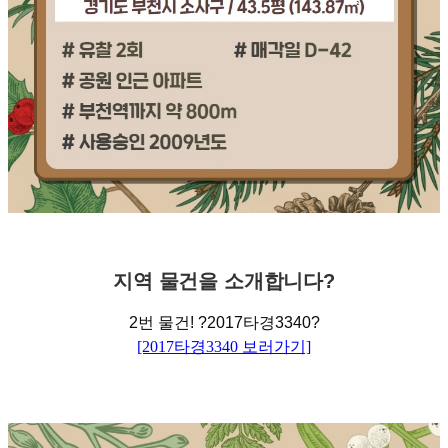
지역
물건을
소개합니다
?
2
번 물건
!
?
2017
타경
3340
?
[2017타경3340 보러가기]