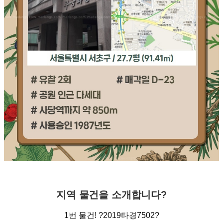
지역
물건을
소개합니다
?
1
번 물건
!
?
2019
타경
7502
?