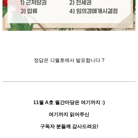
정답은
12
월호에서 발표합니다
?
11
월
A
호
월간마당은
여기까지
:)
여기까지 읽어주신
구독자 분들께 감사드려요
!