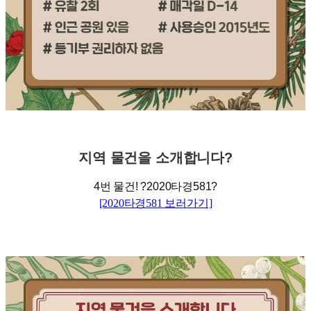
지역
물건을
소개합니다
?
4
번 물건
!
?
2020
타경
581
?
[2020타경581 보러가기]