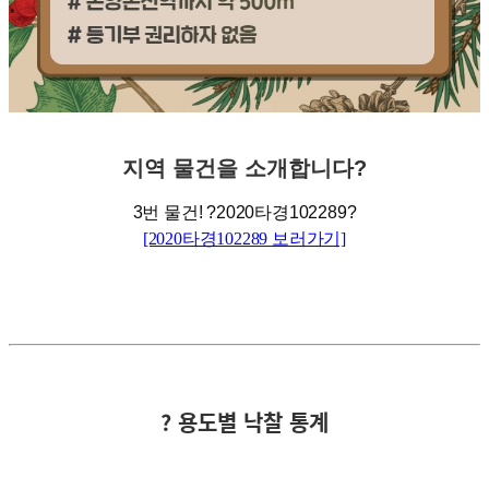
지역
물건을
소개합니다
?
3
번 물건
!
?
2020
타경
102289
?
[2020타경102289 보러가기]
? 용도별 낙찰 통계