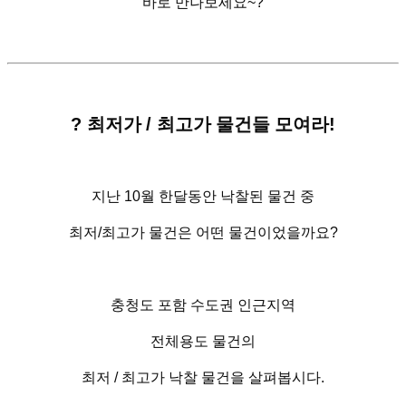
바로 만나보세요
~
?
?
최저가
/
최고가 물건들 모여라
!
지난
10
월 한달동안 낙찰된 물건 중
최저
/
최고가 물건은 어떤 물건이었을까요
?
충청도 포함 수도권 인근지역
전체용도 물건의
최저
/
최고가 낙찰 물건을 살펴봅시다
.