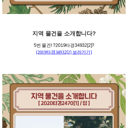
지역
물건을
소개합니다
?
5
번 물건
!
?
2019
타경34932[2]
?
[2019타경34932[2] 보러가기]