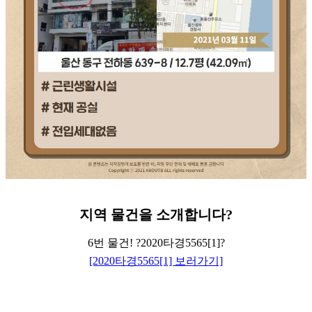
지역
물건을
소개합니다
?
6번 물건! ?2020타경5565[1]?
[2020타경5565[1] 보러가기]